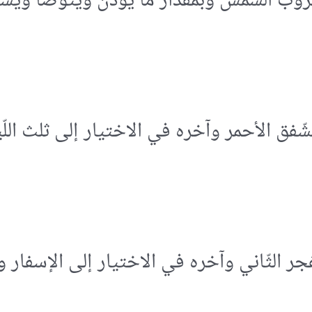
ب الشّمس وبمقدار ما يؤذّن ويتوضّأ ويستر 
لشّفق الأحمر وآخره في الاختيار إلى ثلث ال
جر الثّاني وآخره في الاختيار إلى الإسفار