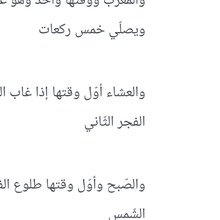
والمغرب ووقتها واحد وهو غرو
ويصلّي خمس ركعات
والعشاء أوّل وقتها إذا غاب ا
الفجر الثّاني
والصّبح وأوّل وقتها طلوع الف
الشّمس