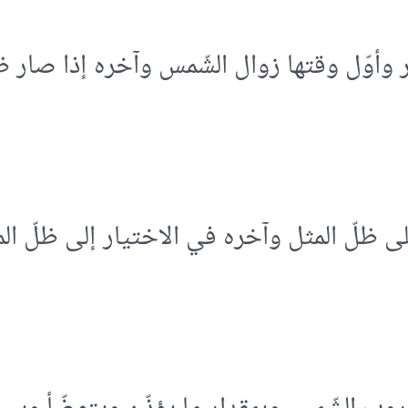
 وأوّل وقتها زوال الشّمس وآخره إذا صار ظ
على ظلّ المثل وآخره في الاختيار إلى ظلّ ا