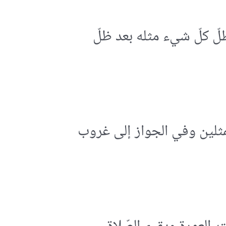
لّ كلّ شيء مثله بعد ظلّ
لمثلين وفي الجواز إلى غروب