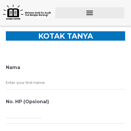
Lewati
ke
konten
Search for:
SEARCH BU
KOTAK TANYA
Nama
No. HP (Opsional)