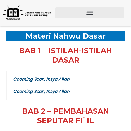
Lewati
ke
konten
Search for:
SEARCH BU
Materi Nahwu Dasar
BAB 1 – ISTILAH-ISTILAH
DASAR
Cooming Soon, Insya Allah
Cooming Soon, Insya Allah
BAB 2 – PEMBAHASAN
SEPUTAR FI`IL