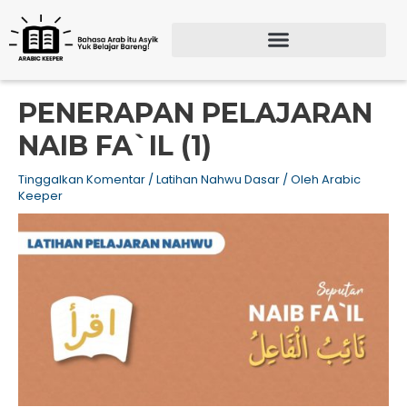
Lewati
ke
konten
Search for:
SEARCH BU
PENERAPAN PELAJARAN
NAIB FA`IL (1)
Tinggalkan Komentar
/
Latihan Nahwu Dasar
/ Oleh
Arabic
Keeper