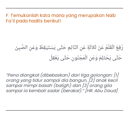
F. Temukanlah kata mana yang merupakan Naib
Fa`il pada hadits berikut!
رُفِعَ الْقَلَمُ عَنْ ثَلاَثَةٍ عَنِ النَّائِمِ حَتَّى يَسْتَيْقِظَ وَعَنِ الصَّبِىِّ
حَتَّى يَحْتَلِمَ وَعَنِ الْمَجْنُونِ حَتَّى يَعْقِلَ
“Pena diangkat (dibebaskan) dari tiga golongan: [1]
orang yang tidur sampai dia bangun, [2] anak kecil
sampai mimpi basah (baligh) dan [3] orang gila
sampai ia kembali sadar (berakal).” [HR. Abu Daud]