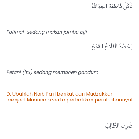
تَأْكُلُ فَاطِمَةُ الْجَوَافَةَ
Fatimah sedang makan jambu biji
يَحْصُدُ الْفَلَّاحُ الْقَمْحَ
Petani (itu) sedang memanen gandum
D. Ubahlah Naib Fa`il berikut dari Mudzakkar
menjadi Muannats serta perhatikan perubahannya!
ضُرِبَ الطَّالِبُ