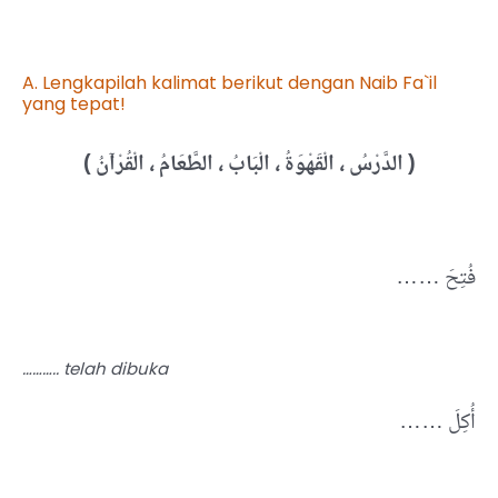
A. Lengkapilah kalimat berikut dengan Naib Fa`il
yang tepat!
( الدَّرْسُ
، الْقَهْوَةُ ، الْبَابُ ، الطَّعَامُ ، الْقُرْآنُ
)
…… فُتِحَ
……….. telah dibuka
…… أُكِلَ