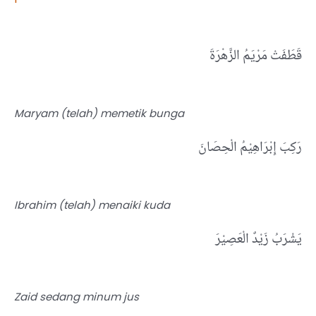
قَطَفَتْ مَرْيَمُ الزَّهْرَةَ
Maryam (telah) memetik bunga
رَكِبَ إِبْرَاهِيْمُ الْحِصَانَ
Ibrahim (telah) menaiki kuda
يَشْرَبُ زَيْدٌ الْعَصِيْرَ
Zaid sedang minum jus