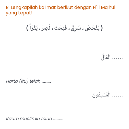
B. Lengkapilah kalimat berikut dengan Fi`il Majhul
yang tepat!
( يُفْحَصُ
، سُرِقَ ، فُتِحَتْ ، نُصِرَ ، يُقْرَأُ
)
الْمَالُ ……
Harta (itu) telah ………..
الْمُسْلِمُوْنَ ……
Kaum muslimin telah ………..