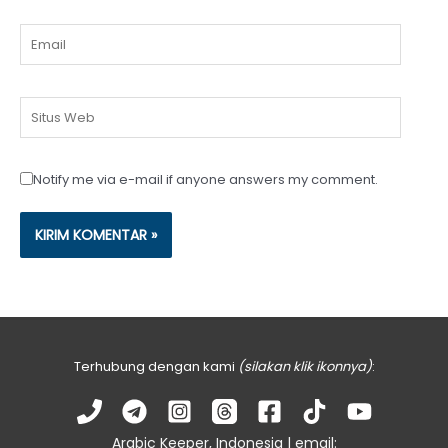
Email
Situs
Web
Notify me via e-mail if anyone answers my comment.
Terhubung dengan kami
(silakan klik ikonnya)
:
Arabic Keeper, Indonesia | email: