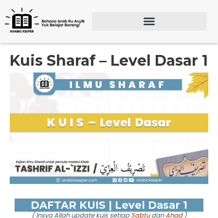
Lewati
ke
konten
Search for:
SEARCH BU
Kuis Sharaf – Level Dasar 1
DAFTAR KUIS | Level Dasar 1
( Insya Allah update kuis setiap
Sabtu
dan
Ahad
)