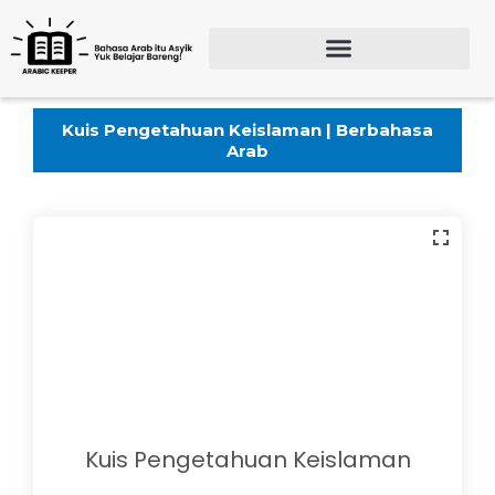
Lewati
ke
konten
Search for:
SEARCH BU
Kuis Pengetahuan Keislaman | Berbahasa
Arab
Kuis Pengetahuan Keislaman