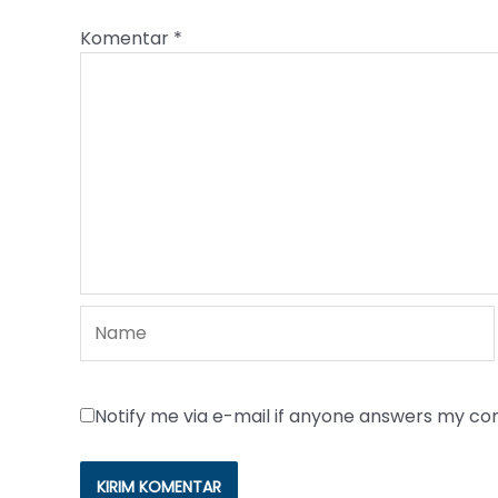
Komentar
*
Name
Notify me via e-mail if anyone answers my c