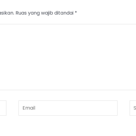
sikan.
Ruas yang wajib ditandai
*
Email
Sit
W
wers my comment.