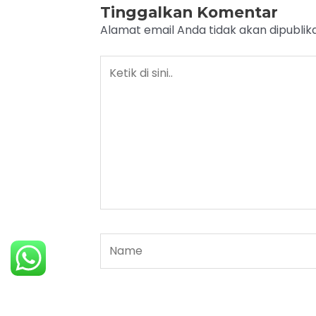
Tinggalkan Komentar
Alamat email Anda tidak akan dipublika
Ketik
di
sini..
Name
Notify me via e-mail if anyone ans