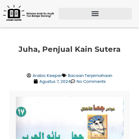
Lewati
ke
konten
Search for:
SEARCH BU
Juha, Penjual Kain Sutera
Arabic Keeper
Bacaan Terjemahaan
Agustus 7, 2024
No Comments