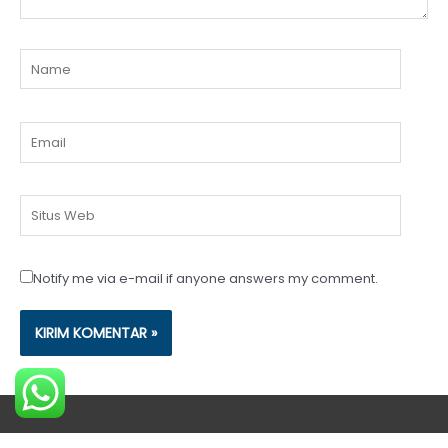
Name
Email
Situs
Web
Notify me via e-mail if anyone answers my comment.
Terhubung dengan kami
(silakan klik ikonnya)
: