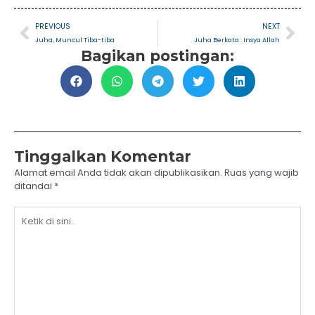
Prev
Nex
PREVIOUS
NEXT
Juha, Muncul Tiba-tiba
Juha Berkata : Insya Allah
Bagikan postingan:
Tinggalkan Komentar
Alamat email Anda tidak akan dipublikasikan.
Ruas yang wajib
ditandai
*
Ketik
di
sini..