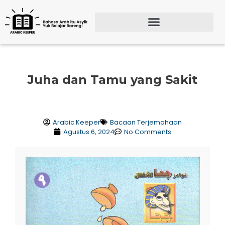
Lewati
ke
konten
Search for:
SEARCH BU
Juha dan Tamu yang Sakit
Arabic Keeper
Bacaan Terjemahaan
Agustus 6, 2024
No Comments