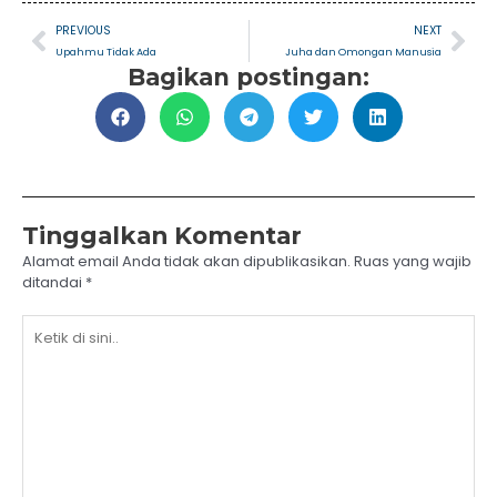
Prev
Nex
PREVIOUS
NEXT
Upahmu Tidak Ada
Juha dan Omongan Manusia
Bagikan postingan:
Tinggalkan Komentar
Alamat email Anda tidak akan dipublikasikan.
Ruas yang wajib
ditandai
*
Ketik
di
sini..