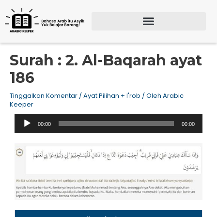
Lewati
ke
konten
Search for:
SEARCH BU
Surah : 2. Al-Baqarah ayat
186
Tinggalkan Komentar
/
Ayat Pilihan + I'rob
/ Oleh
Arabic
Keeper
Pemutar
00:00
00:00
Audio