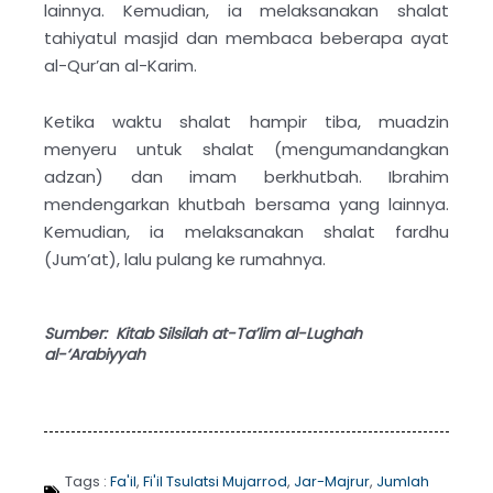
lainnya. Kemudian, ia melaksanakan shalat
tahiyatul masjid dan membaca beberapa ayat
al-Qur’an al-Karim.
Ketika waktu shalat hampir tiba, muadzin
menyeru untuk shalat (mengumandangkan
adzan) dan imam berkhutbah. Ibrahim
mendengarkan khutbah bersama yang lainnya.
Kemudian, ia melaksanakan shalat fardhu
(Jum’at), lalu pulang ke rumahnya.
Sumber: Kitab Silsilah at-Ta’lim al-Lughah
al-‘Arabiyyah
Tags :
Fa'il
,
Fi'il Tsulatsi Mujarrod
,
Jar-Majrur
,
Jumlah