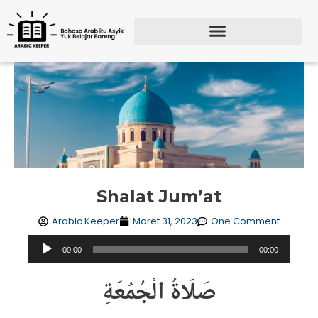
Lewati
ke
konten
Search for:
SEARCH BU
Shalat Jum’at
Arabic Keeper
Maret 31, 2023
One Comment
Pemutar
00:00
00:00
Audio
صَلَاةُ الْجُمُعَةِ