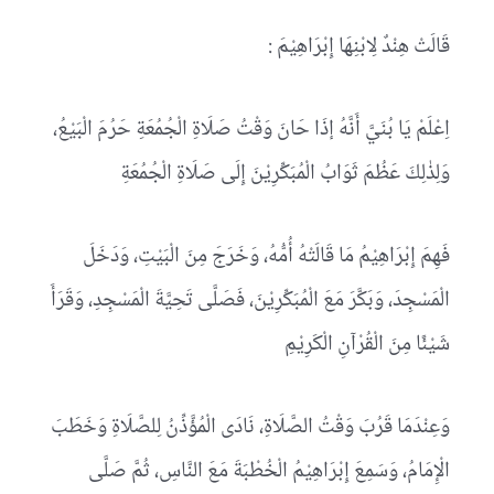
: قَالَتْ هِنْدٌ لِابْنِهَا إِبْرَاهِيْمَ
اِعْلَمْ يَا بُنَيَّ أَنَّهُ إذَا حَانَ وَقْتُ صَلَاةِ الْجُمُعَةِ حَرُمَ الْبَيْعُ،
وَلِذٰلِكَ عَظُمَ ثَوَابُ الْمُبَكِّرِيْنَ إِلَى صَلَاةِ الْجُمُعَةِ
فَهِمَ إِبْرَاهِيْمُ مَا قَالَتْهُ أُمُّهُ، وَخَرَجَ مِنَ الْبَيْتِ، وَدَخَلَ
الْمَسْجِدَ، وَبَكَّرَ مَعَ الْمُبَكِّرِيْنَ، فَصَلَّى تَحِيَّةَ الْمَسْجِدِ، وَقَرَأَ
شَيْئًا مِنَ الْقُرْآنِ الْكَرِيْمِ
وَعِنْدَمَا قَرُبَ وَقْتُ الصَّلَاةِ، نَادَى الْمُؤَّذِّنُ لِلصَّلَاةِ وَخَطَبَ
الْإِمَامُ، وَسَمِعَ إِبْرَاهِيْمُ الْخُطْبَةَ مَعَ النَّاسِ، ثُمَّ صَلَّى