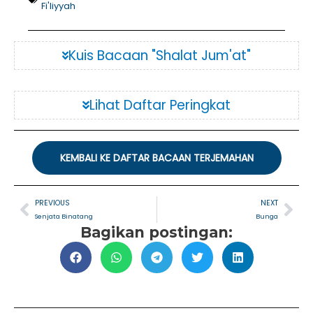
Fi'liyyah
Kuis Bacaan "Shalat Jum'at"
Lihat Daftar Peringkat
KEMBALI KE DAFTAR BACAAN TERJEMAHAN
Prev
Nex
PREVIOUS
NEXT
Senjata Binatang
Bunga
Bagikan postingan: