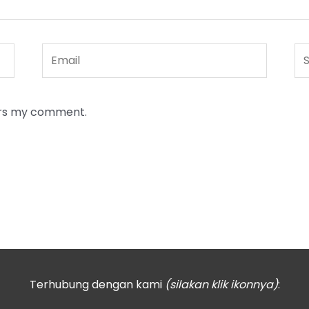
Email
Sit
W
wers my comment.
Terhubung dengan kami
(silakan klik ikonnya)
: