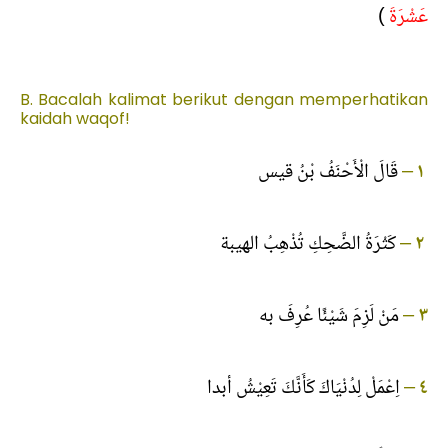
)
عَشْرَةَ
B. Bacalah kalimat berikut dengan memperhatikan
kaidah waqof!
قَالَ الْأَحْنَفُ بْنُ قيس
–
١
كَثْرَةُ الضَّحِكِ تُذْهِبُ الهيبة
–
٢
مَنْ لَزِمَ شَيْئًا عُرِفَ به
–
٣
اِعْمَلْ لِدُنْيَاكَ كَأَنَّكَ تَعِيْشُ أبدا
–
٤