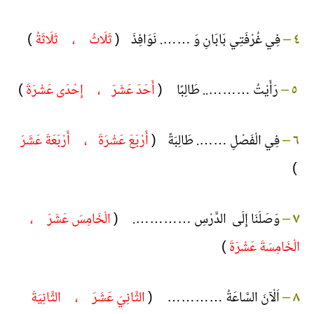
)
ثَلَاثُ ، ثَلَاثَةُ
فِي غُرْفَتِي بَابَانِ وَ ……. نَوَافِذَ (
–
٤
)
أَحَدَ عَشَرَ ، إِحْدَى عَشْرَةَ
رَأَيْتُ ……….. طَالِبًا (
–
٥
أَرْبَعَ عَشْرَةَ ، أَرْبَعَةَ عَشَرَ
فِي الْفَصْلِ ……. طَالِبَةً (
–
٦
)
الْخَامِسَ عَشَرَ ،
وَصَلَنَا إِلَى الدَّرْسِ …………. (
–
٧
)
الْخَامِسَةَ عَشْرَةَ
الثَّانِيَ عَشَرَ ، الثَّانِيَةَ
اَلْآنَ السَّاعَةُ ………… (
–
٨