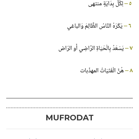
لِكُلِّ بِدَايَةٍ منتهى
–
٥
يَكْرَهُ النَّاسُ الظَّالِمَ وَالباغي
–
٦
يَسْعَدُ بِالْحَيَاةِ الرَّاضِي أَو الرّاض
–
٧
هُنَّ الْفَتَيَاتُ المهذّبات
–
٨
MUFRODAT