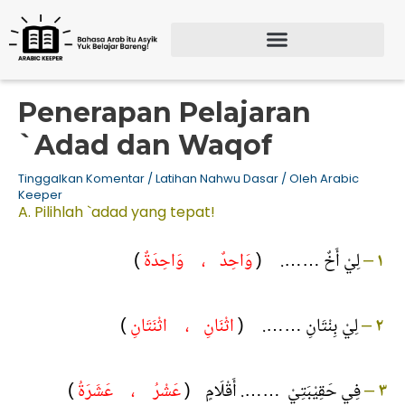
Lewati
ke
konten
Search for:
SEARCH BU
Penerapan Pelajaran
`Adad dan Waqof
Tinggalkan Komentar
/
Latihan Nahwu Dasar
/ Oleh
Arabic
Keeper
A. Pilihlah `adad yang tepat!
)
وَاحِدٌ ، وَاحِدَةٌ
لِيْ أَخٌ ……. (
–
١
)
اثْنَانِ ، اثْنَتَانِ
لِيْ بِنْتَانِ ……. (
–
٢
)
عَشْرُ ، عَشَرَةُ
فِي حَقِيْبَتِيْ ……. أَقْلَامٍ (
–
٣