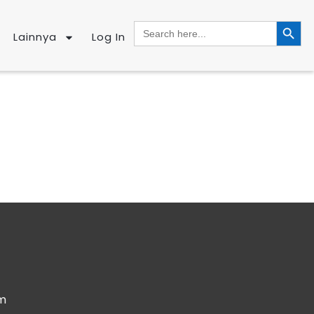
SEARCH BUTTO
Search
for:
Lainnya
Log In
om