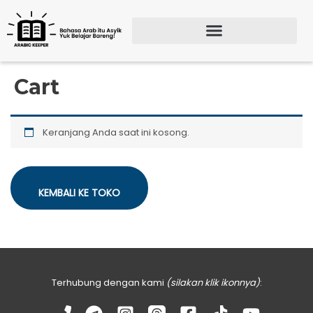
Lewati
ke
konten
Search for:
SEARCH BU
Cart
Keranjang Anda saat ini kosong.
KEMBALI KE TOKO
Terhubung dengan kami
(silakan klik ikonnya)
: