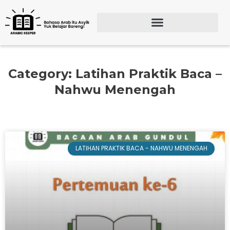
Lewati
ke
konten
Search for:
SEARCH BU
Category: Latihan Praktik Baca –
Nahwu Menengah
LATIHAN PRAKTIK BACA - NAHWU MENENGAH